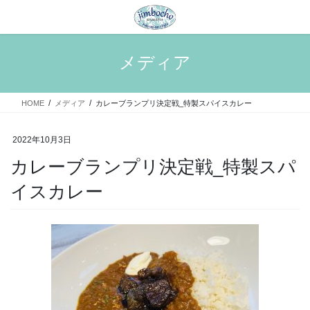
コ
ナ
ン
ビ
テ
ゲ
ン
ー
メディア
ツ
シ
へ
ョ
ス
ン
HOME
メディア
カレーブランプリ決定戦_特製スパイスカレー
キ
に
ッ
移
プ
動
2022年10月3日
カレーブランプリ決定戦_特製スパ
イスカレー