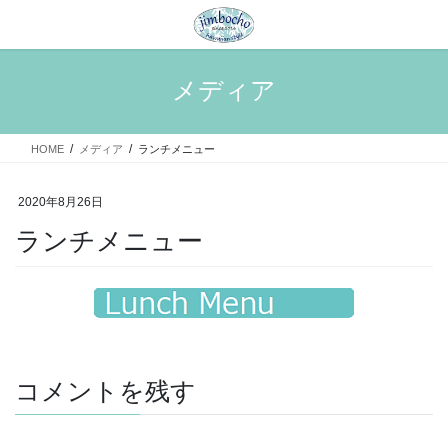
コ
ナ
ン
ビ
テ
ゲ
ン
ー
メディア
ツ
シ
へ
ョ
ス
ン
HOME
メディア
ランチメニュー
キ
に
ッ
移
プ
動
2020年8月26日
ランチメニュー
コメントを残す