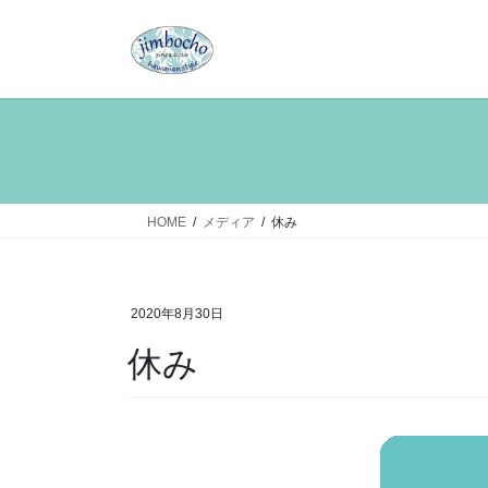
コ
ナ
ン
ビ
テ
ゲ
ン
ー
ツ
シ
へ
ョ
ス
ン
キ
に
ッ
移
HOME
メディア
休み
プ
動
2020年8月30日
休み