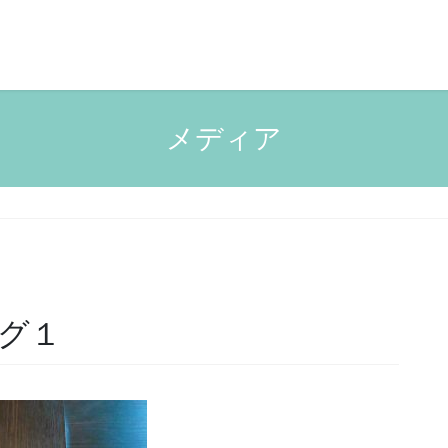
メディア
グ１