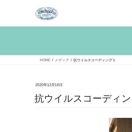
コ
ナ
ン
ビ
テ
ゲ
ン
ー
ツ
シ
へ
ョ
ス
ン
キ
に
ッ
移
HOME
メディア
抗ウイルスコーディング１
プ
動
2020年12月14日
抗ウイルスコーディン