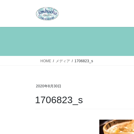
コ
ナ
ン
ビ
テ
ゲ
ン
ー
ツ
シ
へ
ョ
ス
ン
キ
に
ッ
移
HOME
メディア
1706823_s
プ
動
2020年8月30日
1706823_s