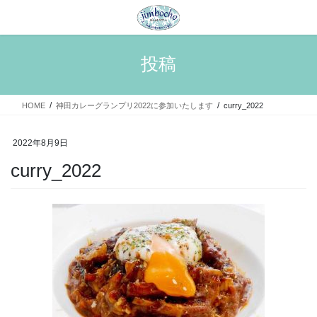
コ
ナ
ン
ビ
テ
ゲ
ン
ー
投稿
ツ
シ
へ
ョ
ス
ン
HOME
神田カレーグランプリ2022に参加いたします
curry_2022
キ
に
ッ
移
プ
動
2022年8月9日
curry_2022