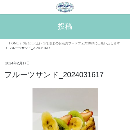
コ
ナ
ン
ビ
テ
ゲ
ン
ー
投稿
ツ
シ
へ
ョ
ス
ン
HOME
3月16日(土)・17日(日)のお花見フードフェス2024に出店いたします
キ
に
フルーツサンド_2024031617
ッ
移
プ
動
2024年2月17日
フルーツサンド_2024031617