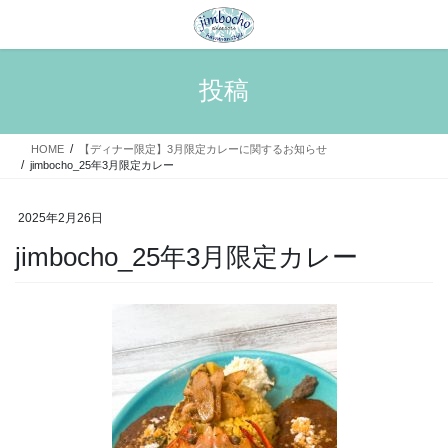
コ
ナ
ン
ビ
テ
ゲ
ン
ー
投稿
ツ
シ
へ
ョ
ス
ン
HOME
【ディナー限定】3月限定カレーに関するお知らせ
キ
に
jimbocho_25年3月限定カレー
ッ
移
プ
動
2025年2月26日
jimbocho_25年3月限定カレー