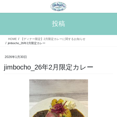
コ
ナ
ン
ビ
テ
ゲ
ン
ー
投稿
ツ
シ
へ
ョ
ス
ン
HOME
【ディナー限定】2月限定カレーに関するお知らせ
キ
に
jimbocho_26年2月限定カレー
ッ
移
プ
動
2026年1月30日
jimbocho_26年2月限定カレー