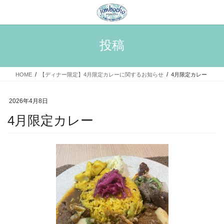
コ
ナ
ン
ビ
テ
ゲ
ン
ー
投稿
ツ
シ
へ
ョ
ス
ン
HOME
【ディナー限定】4月限定カレーに関するお知らせ
4月限定カレー
キ
に
ッ
移
プ
動
2026年4月8日
4月限定カレー