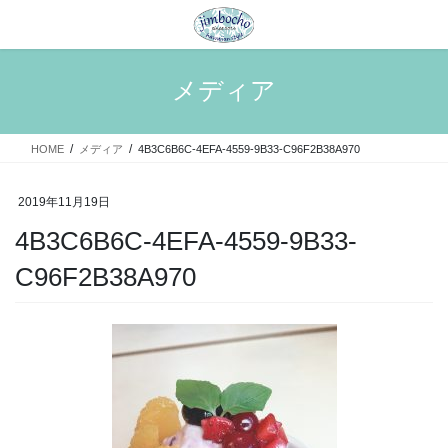
コ
ナ
ン
ビ
テ
ゲ
ン
ー
メディア
ツ
シ
へ
ョ
ス
ン
HOME
メディア
4B3C6B6C-4EFA-4559-9B33-C96F2B38A970
キ
に
ッ
移
プ
動
2019年11月19日
4B3C6B6C-4EFA-4559-9B33-
C96F2B38A970