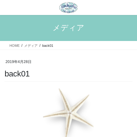
コ
ナ
ン
ビ
テ
ゲ
ン
ー
メディア
ツ
シ
へ
ョ
ス
ン
HOME
メディア
back01
キ
に
ッ
移
プ
動
2019年4月28日
back01