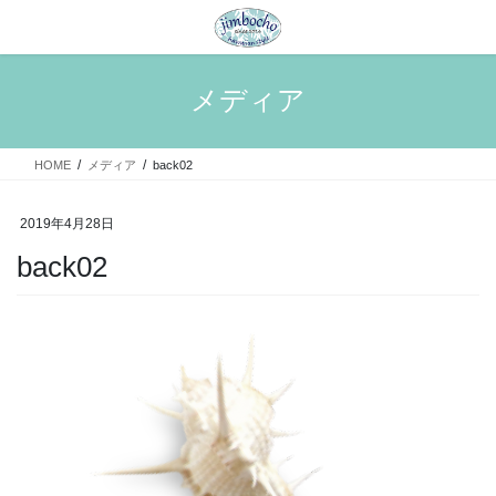
コ
ナ
ン
ビ
テ
ゲ
ン
ー
メディア
ツ
シ
へ
ョ
ス
ン
HOME
メディア
back02
キ
に
ッ
移
プ
動
2019年4月28日
back02