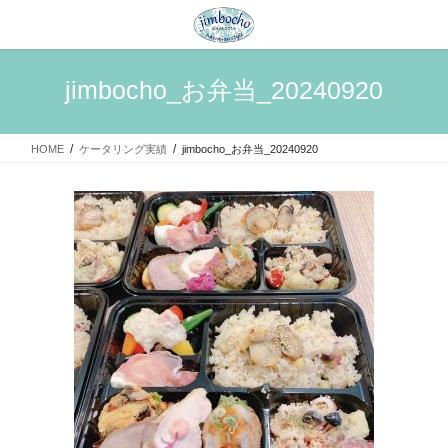
コ
ナ
ン
ビ
テ
ゲ
ン
ー
jimbocho_お弁当_20240920
ツ
シ
へ
ョ
ス
ン
HOME
ケータリング実績
jimbocho_お弁当_20240920
キ
に
ッ
移
プ
動