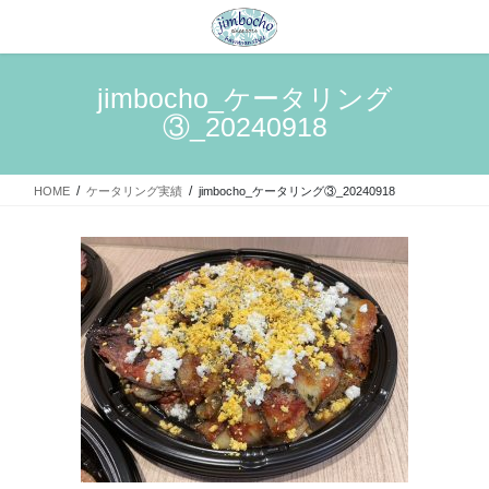
コ
ナ
ン
ビ
テ
ゲ
ン
ー
jimbocho_ケータリング
ツ
シ
③_20240918
へ
ョ
ス
ン
キ
に
HOME
ケータリング実績
jimbocho_ケータリング③_20240918
ッ
移
プ
動