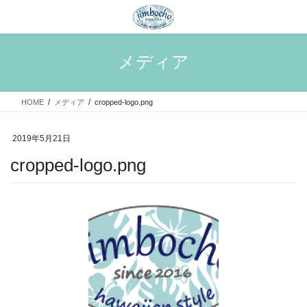
コ
ナ
ン
ビ
テ
ゲ
ン
ー
メディア
ツ
シ
へ
ョ
ス
ン
HOME
メディア
cropped-logo.png
キ
に
ッ
移
プ
動
2019年5月21日
cropped-logo.png