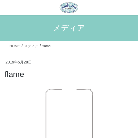
コ
ナ
ン
ビ
テ
ゲ
ン
ー
メディア
ツ
シ
へ
ョ
ス
ン
HOME
メディア
flame
キ
に
ッ
移
プ
動
2019年5月28日
flame