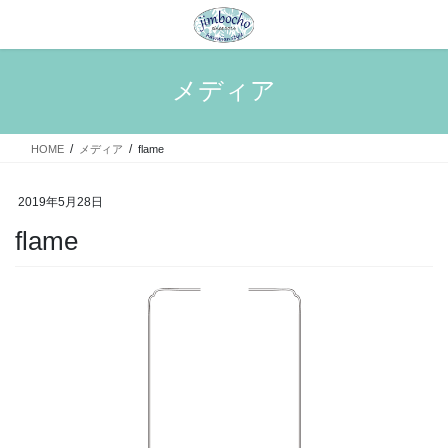
コ
ナ
ン
ビ
テ
ゲ
ン
ー
メディア
ツ
シ
へ
ョ
ス
ン
HOME
メディア
flame
キ
に
ッ
移
プ
動
2019年5月28日
flame