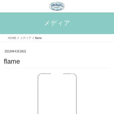
コ
ナ
ン
ビ
テ
ゲ
ン
ー
メディア
ツ
シ
へ
ョ
ス
ン
HOME
メディア
flame
キ
に
ッ
移
プ
動
2019年4月28日
flame