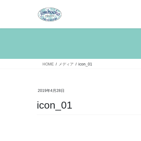
コ
ナ
ン
ビ
テ
ゲ
ン
ー
ツ
シ
へ
ョ
ス
ン
キ
に
ッ
移
HOME
メディア
icon_01
プ
動
2019年4月28日
icon_01