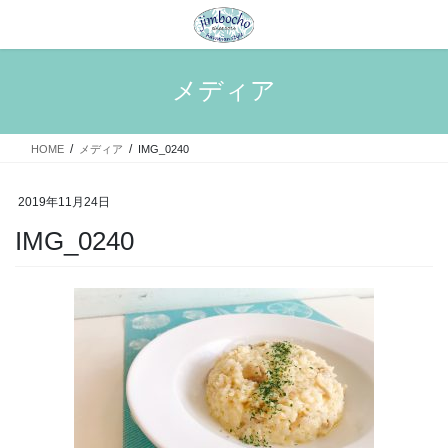
コ
ナ
ン
ビ
テ
ゲ
ン
ー
メディア
ツ
シ
へ
ョ
ス
ン
HOME
メディア
IMG_0240
キ
に
ッ
移
プ
動
2019年11月24日
IMG_0240