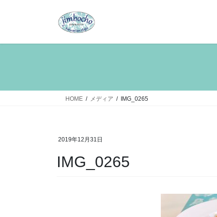
コ
ナ
ン
ビ
テ
ゲ
ン
ー
ツ
シ
へ
ョ
ス
ン
キ
に
ッ
移
HOME
メディア
IMG_0265
プ
動
2019年12月31日
IMG_0265