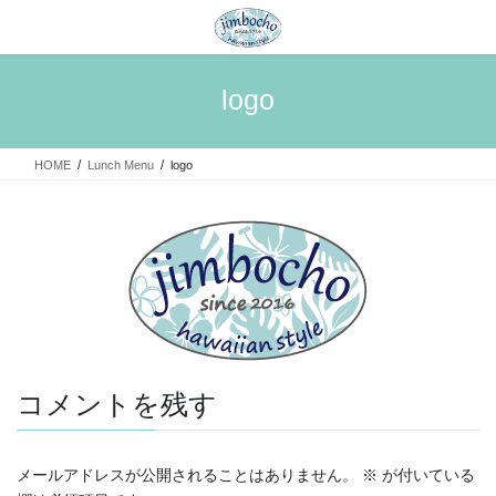
コ
ナ
ン
ビ
テ
ゲ
ン
ー
logo
ツ
シ
へ
ョ
ス
ン
HOME
Lunch Menu
logo
キ
に
ッ
移
プ
動
コメントを残す
メールアドレスが公開されることはありません。
※
が付いている