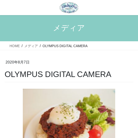
コ
ナ
ン
ビ
テ
ゲ
ン
ー
メディア
ツ
シ
へ
ョ
ス
ン
HOME
メディア
OLYMPUS DIGITAL CAMERA
キ
に
ッ
移
プ
動
2020年8月7日
OLYMPUS DIGITAL CAMERA