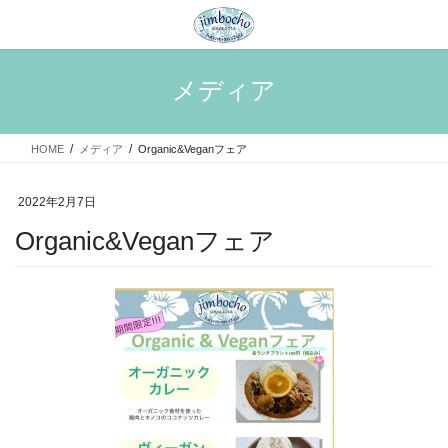
コ
ナ
ン
ビ
テ
ゲ
ン
ー
メディア
ツ
シ
へ
ョ
ス
ン
HOME
メディア
Organic&Veganフェア
キ
に
ッ
移
プ
動
2022年2月7日
Organic&Veganフェア