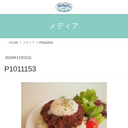
コ
ナ
ン
ビ
テ
ゲ
ン
ー
メディア
ツ
シ
へ
ョ
ス
ン
HOME
メディア
P1011153
キ
に
ッ
移
プ
動
2019年12月31日
P1011153