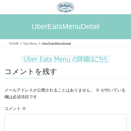
コ
ナ
ン
ビ
テ
ゲ
ン
ー
UberEatsMenuDetail
ツ
シ
へ
ョ
ス
ン
HOME
Top Menu
UberEatsMenuDetail
キ
に
ッ
移
プ
動
コメントを残す
メールアドレスが公開されることはありません。
※
が付いている
欄は必須項目です
コメント
※