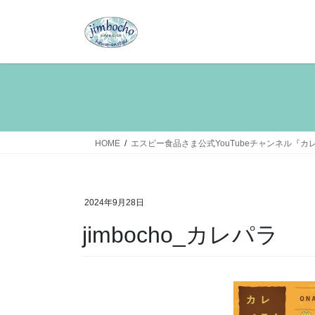
コ
ナ
ン
ビ
テ
ゲ
ン
ー
ツ
シ
へ
ョ
ス
ン
キ
に
ッ
移
HOME
エスビー食品さま公式YouTubeチャンネル『
プ
動
2024年9月28日
jimbocho_カレパラ