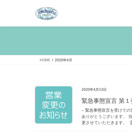
コ
ナ
ン
ビ
テ
ゲ
ン
ー
ツ
シ
へ
ョ
ス
ン
キ
に
ッ
移
HOME
2020年4月
プ
動
2020年4月13日
緊急事態宣言 第１
– 緊急事態宣言を受けての
ありがとうございます。 
更させていただきます。 【4