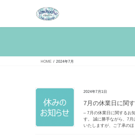
コ
ナ
ン
ビ
テ
ゲ
ン
ー
ツ
シ
へ
ョ
ス
ン
キ
に
ッ
移
HOME
2024年7月
プ
動
2024年7月1日
7月の休業日に関
– 7月の休業日に関するお
す。 誠に勝手ながら、7
いたしますが、ご了承のほ [