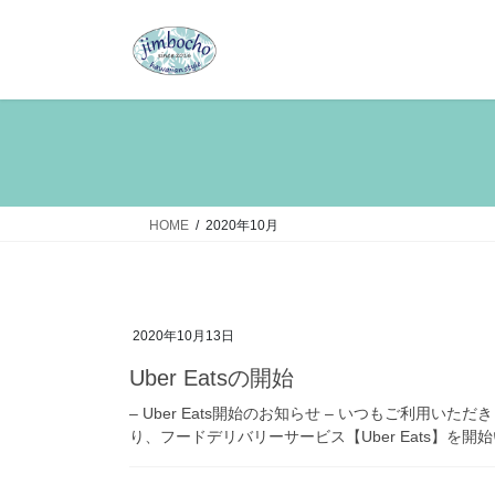
コ
ナ
ン
ビ
テ
ゲ
ン
ー
ツ
シ
へ
ョ
ス
ン
キ
に
ッ
移
HOME
2020年10月
プ
動
2020年10月13日
Uber Eatsの開始
– Uber Eats開始のお知らせ – いつもご利用い
り、フードデリバリーサービス【Uber Eats】を開始いた