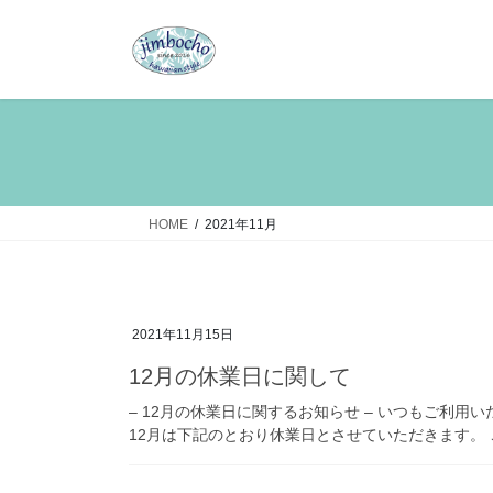
コ
ナ
ン
ビ
テ
ゲ
ン
ー
ツ
シ
へ
ョ
ス
ン
キ
に
ッ
移
HOME
2021年11月
プ
動
2021年11月15日
12月の休業日に関して
– 12月の休業日に関するお知らせ – いつもご利
12月は下記のとおり休業日とさせていただきます。 