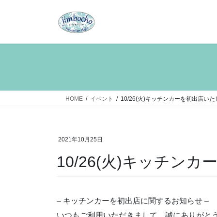
コ
ナ
ン
ビ
テ
ゲ
ン
ー
ツ
シ
へ
ョ
ス
ン
キ
に
ッ
移
HOME
イベント
10/26(火)キッチンカーを初出店い
プ
動
2021年10月25日
10/26(火)キッチン
– キッチンカーを初出店に関するお知らせ –
いつもご利用いただきまして、誠にありがと