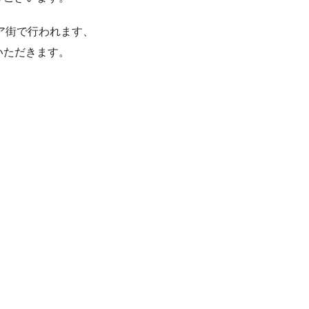
タリア街で行われます、
いただきます。
）