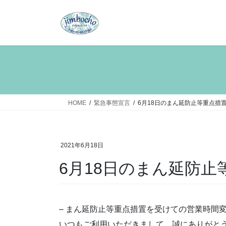
コ
ナ
ン
ビ
テ
ゲ
ン
ー
ツ
シ
へ
ョ
ス
ン
キ
に
ッ
移
HOME
緊急事態宣言
6月18日のまん延防止等重点措
プ
動
2021年6月18日
6月18日のまん延防
– まん延防止等重点措置を受けての営業時間変
いつもご利用いただきまして、誠にありがと