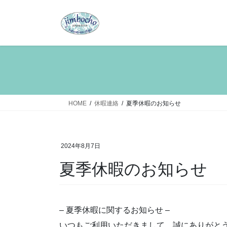
コ
ナ
ン
ビ
テ
ゲ
ン
ー
ツ
シ
へ
ョ
ス
ン
キ
に
ッ
移
HOME
休暇連絡
夏季休暇のお知らせ
プ
動
2024年8月7日
夏季休暇のお知らせ
– 夏季休暇に関するお知らせ –
いつもご利用いただきまして、誠にありがと